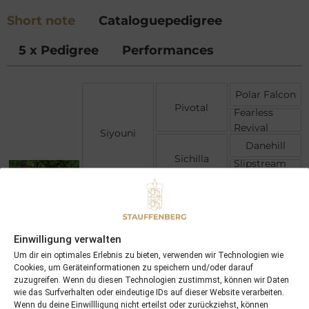
Short note
Cataloguepedigree
5 x Pedigree
Performances
Polar Falcon
Pivotal
Fearless
Revival
Siyouni
Danehill
Sichilla
Slipstream
Queen
Niniski
Lomitas
La Colorada
Firedance
Einwilligung verwalten
J O Tobin
Fraulein
Um dir ein optimales Erlebnis zu bieten, verwenden wir Technologien wie
Tobin (USA)
Cookies, um Geräteinformationen zu speichern und/oder darauf
Fruhlingstag
zuzugreifen. Wenn du diesen Technologien zustimmst, können wir Daten
wie das Surfverhalten oder eindeutige IDs auf dieser Website verarbeiten.
Wenn du deine Einwillligung nicht erteilst oder zurückziehst, können