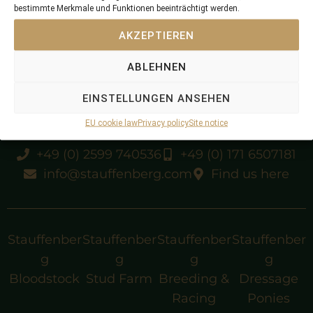
bestimmte Merkmale und Funktionen beeinträchtigt werden.
winner in IRE
AKZEPTIEREN
2021 sold by Stauffenberg Bloodstock at TOCTII
ABLEHNEN
EINSTELLUNGEN ANSEHEN
EU cookie law
Privacy policy
Site notice
+49 (0) 2599 740536
+49 (0) 171 6507181
info@stauffenberg.com
Find us here
Stauffenber
Stauffenber
Stauffenber
Stauffenber
g
g
g
g
Bloodstock
Stud Farm
Breeding &
Dressage
Racing
Ponies