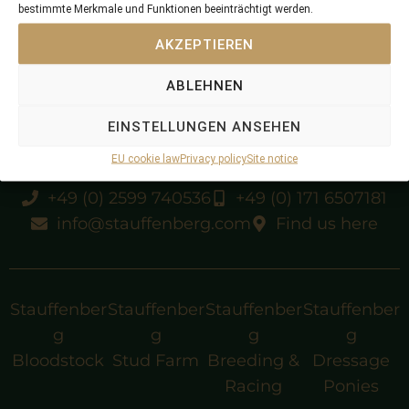
bestimmte Merkmale und Funktionen beeinträchtigt werden.
died as a 2yo
AKZEPTIEREN
sold 2021, Tattersalls December Yearling Sale
ABLEHNEN
EINSTELLUNGEN ANSEHEN
EU cookie law
Privacy policy
Site notice
+49 (0) 2599 740536
+49 (0) 171 6507181
info@stauffenberg.com
Find us here
Stauffenber
Stauffenber
Stauffenber
Stauffenber
g
g
g
g
Bloodstock
Stud Farm
Breeding &
Dressage
Racing
Ponies