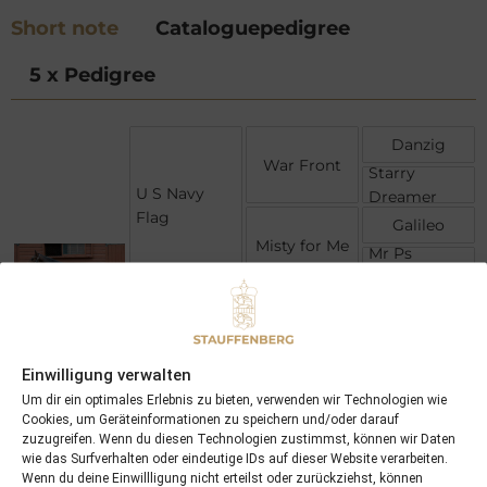
Short note
Cataloguepedigree
5 x Pedigree
Danzig
War Front
Starry
U S Navy
Dreamer
Flag
Galileo
Misty for Me
Mr Ps
Princess
Miswaki
Tertullian
Turbaine
Queensberry
Spectacular
Einwilligung verwalten
Queens Wild
Bid
Um dir ein optimales Erlebnis zu bieten, verwenden wir Technologien wie
Wild
(USA)
Cookies, um Geräteinformationen zu speichern und/oder darauf
Applause
zuzugreifen. Wenn du diesen Technologien zustimmst, können wir Daten
wie das Surfverhalten oder eindeutige IDs auf dieser Website verarbeiten.
Wenn du deine Einwillligung nicht erteilst oder zurückziehst, können