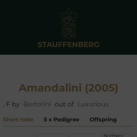
Amandalini (2005)
, F by
Bertolini
out of
Luxurious
Short note
5 x Pedigree
Offspring
Northern