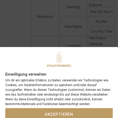
Dancer
Danzig
Pas De Nom
Bertolini
Alydar
Aquilegia
Courtly Dee
Northern
Dancer
Lyphard
Goofed
Luxurious
Caro
Tropicaro
Tropical
Cream
Einwilligung verwalten
Um dir ein optimales Erlebnis zu bieten, verwenden wir Technologien wie
Cookies, um Geräteinformationen zu speichern und/oder darauf
zuzugreifen. Wenn du diesen Technologien zustimmst, können wir Daten
wie das Surfverhalten oder eindeutige IDs auf dieser Website verarbeiten.
Wenn du deine Einwillligung nicht erteilst oder zurückziehst, können
bestimmte Merkmale und Funktionen beeinträchtigt werden.
AKZEPTIEREN