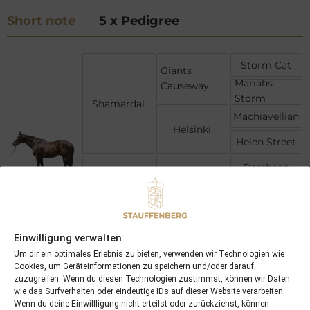
Short note
5 x Pedigree
Storm Cat
Giants
Mariahs
Causeway
Storm
Shamardal
Machiavellian
Helsinki
Helen Street
Darshaan
Dalakhani
Daltawa
Lava Flow
Barathea
Mount
Einwilligung verwalten
Elbrus
El Jazirah
Um dir ein optimales Erlebnis zu bieten, verwenden wir Technologien wie
Cookies, um Geräteinformationen zu speichern und/oder darauf
zuzugreifen. Wenn du diesen Technologien zustimmst, können wir Daten
wie das Surfverhalten oder eindeutige IDs auf dieser Website verarbeiten.
Wenn du deine Einwillligung nicht erteilst oder zurückziehst, können