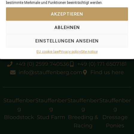
bestimmte Merkmale und Funktionen beeinträchtigt werden.
AKZEPTIEREN
Gr1 winner
ABLEHNEN
EINSTELLUNGEN ANSEHEN
EU cookie law
Privacy policy
Site notice
+49 (0) 2599 740536
+49 (0) 171 6507181
info@stauffenberg.com
Find us here
Stauffenber
Stauffenber
Stauffenber
Stauffenber
g
g
g
g
Bloodstock
Stud Farm
Breeding &
Dressage
Racing
Ponies