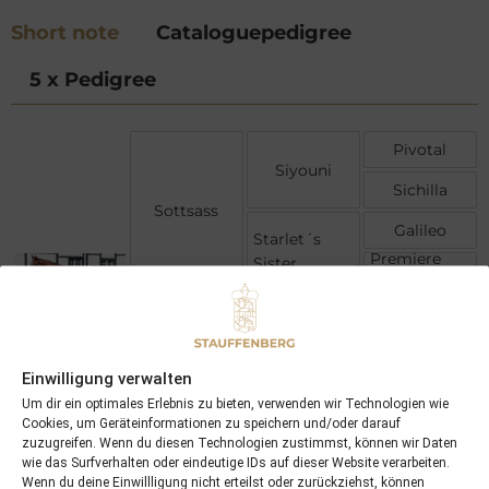
Short note
Cataloguepedigree
5 x Pedigree
Pivotal
Siyouni
Sichilla
Sottsass
Galileo
Starlet´s
Premiere
Sister
Creation
Gulch
Nayef
Height Of
Fashion
Noelani
Einwilligung verwalten
Acatenango
Um dir ein optimales Erlebnis zu bieten, verwenden wir Technologien wie
Notre Dame
Noble
Cookies, um Geräteinformationen zu speichern und/oder darauf
Princesse
zuzugreifen. Wenn du diesen Technologien zustimmst, können wir Daten
wie das Surfverhalten oder eindeutige IDs auf dieser Website verarbeiten.
Wenn du deine Einwillligung nicht erteilst oder zurückziehst, können