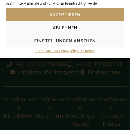
bestimmte Merkmale und Funktionen beeinträchtigt werden.
ran once in F
AKZEPTIEREN
sold by Stauffenberg Bloodstock at GORB 2023
ABLEHNEN
EINSTELLUNGEN ANSEHEN
EU cookie law
Privacy policy
Site notice
+49 (0) 2599 740536
+49 (0) 171 6507181
info@stauffenberg.com
Find us here
Stauffenber
Stauffenber
Stauffenber
Stauffenber
g
g
g
g
Bloodstock
Stud Farm
Breeding &
Dressage
Racing
Ponies