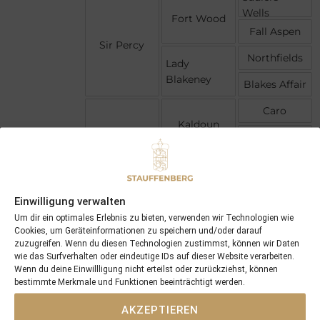
Wells
Fort Wood
Fall Aspen
Sir Percy
Northfields
Lady
Blakeney
Blakes Affair
Caro
Kaldoun
Katana
Kaldounya
Three Legs
Minya
Mingara
Einwilligung verwalten
Um dir ein optimales Erlebnis zu bieten, verwenden wir Technologien wie
Cookies, um Geräteinformationen zu speichern und/oder darauf
zuzugreifen. Wenn du diesen Technologien zustimmst, können wir Daten
wie das Surfverhalten oder eindeutige IDs auf dieser Website verarbeiten.
Wenn du deine Einwillligung nicht erteilst oder zurückziehst, können
bestimmte Merkmale und Funktionen beeinträchtigt werden.
AKZEPTIEREN