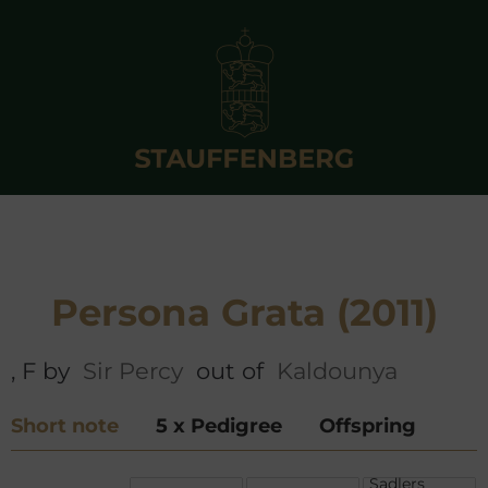
Persona Grata (2011)
, F by
Sir Percy
out of
Kaldounya
Short note
5 x Pedigree
Offspring
Sadlers