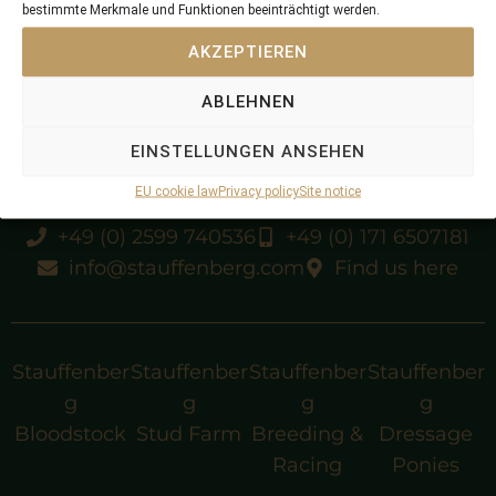
bestimmte Merkmale und Funktionen beeinträchtigt werden.
AKZEPTIEREN
Gr. 1 winner
ABLEHNEN
EINSTELLUNGEN ANSEHEN
EU cookie law
Privacy policy
Site notice
+49 (0) 2599 740536
+49 (0) 171 6507181
info@stauffenberg.com
Find us here
Stauffenber
Stauffenber
Stauffenber
Stauffenber
g
g
g
g
Bloodstock
Stud Farm
Breeding &
Dressage
Racing
Ponies