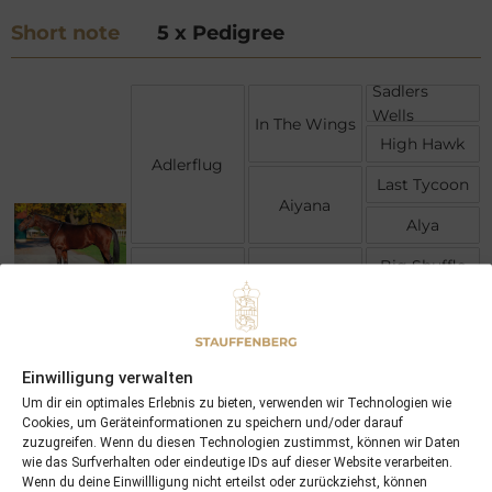
Short note
5 x Pedigree
Sadlers
Wells
In The Wings
High Hawk
Adlerflug
Last Tycoon
Aiyana
Alya
Big Shuffle
Areion
Aerleona
Irika
Nebos
Ingrid
Einwilligung verwalten
Iracema
Um dir ein optimales Erlebnis zu bieten, verwenden wir Technologien wie
Cookies, um Geräteinformationen zu speichern und/oder darauf
zuzugreifen. Wenn du diesen Technologien zustimmst, können wir Daten
wie das Surfverhalten oder eindeutige IDs auf dieser Website verarbeiten.
Wenn du deine Einwillligung nicht erteilst oder zurückziehst, können