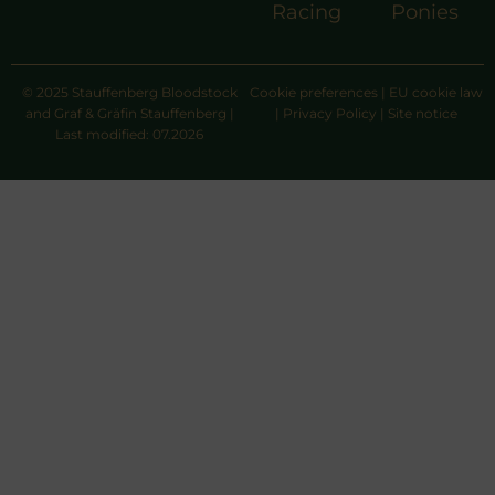
Racing
Ponies
© 2025 Stauffenberg Bloodstock
Cookie preferences
|
EU cookie law
and Graf & Gräfin Stauffenberg |
|
Privacy Policy
|
Site notice
Last modified: 07.2026