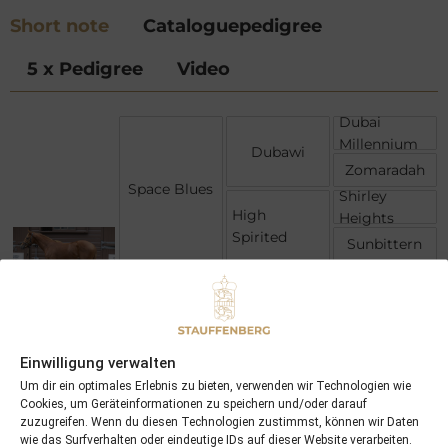
Short note
Cataloguepedigree
5 x Pedigree
Video
Dubai
Millennium
Dubawi
Zomaradah
Space Blues
Shirley
High
Heights
Spirited
Sunbittern
Galileo
Teofilo
Speirbhean
Glyndebourne
Top Ville
Einwilligung verwalten
Grace Note
Um dir ein optimales Erlebnis zu bieten, verwenden wir Technologien wie
Val De Grace
Cookies, um Geräteinformationen zu speichern und/oder darauf
zuzugreifen. Wenn du diesen Technologien zustimmst, können wir Daten
wie das Surfverhalten oder eindeutige IDs auf dieser Website verarbeiten.