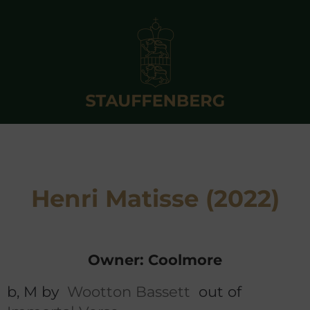
Henri Matisse (2022)
Owner: Coolmore
b, M by
Wootton Bassett
out of