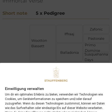
Immortal Verse
Short note
5 x Pedigree
Zafonic
Iffraaj
Pastorale
Wootton
Primo
Bassett
Dominie
Balladonia
Susquehanna
Days
Polar Falcon
Pivotal
Fearless
Immortal
Revival
Sadlers
Verse
Side of
Wells
Einwilligung verwalten
Paradise
Mill Princess
Um dir ein optimales Erlebnis zu bieten, verwenden wir Technologien wie
Cookies, um Geräteinformationen zu speichern und/oder darauf
zuzugreifen. Wenn du diesen Technologien zustimmst, können wir Daten
wie das Surfverhalten oder eindeutige IDs auf dieser Website verarbeiten.