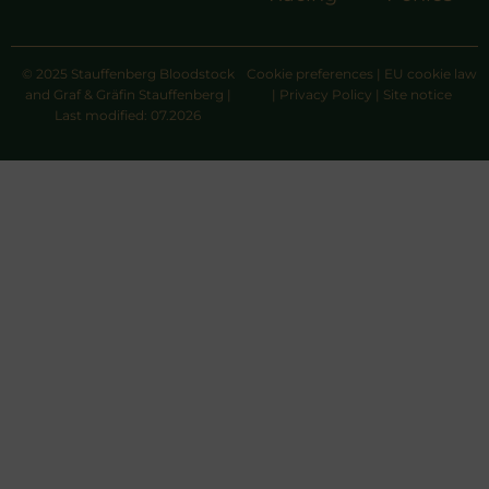
© 2025 Stauffenberg Bloodstock
Cookie preferences
|
EU cookie law
and Graf & Gräfin Stauffenberg |
|
Privacy Policy
|
Site notice
Last modified: 07.2026