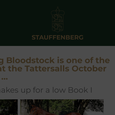
g Bloodstock is one of the
t the Tattersalls October
 …
akes up for a low Book I