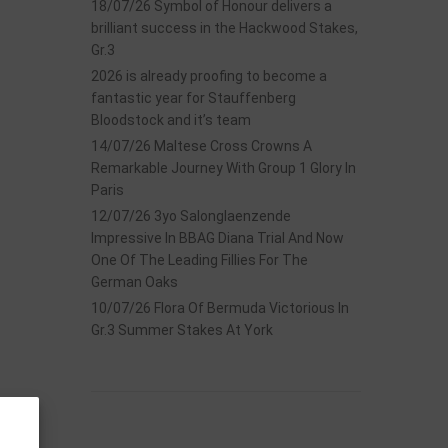
18/07/26 Symbol of Honour delivers a
brilliant success in the Hackwood Stakes,
Gr.3
2026 is already proofing to become a
fantastic year for Stauffenberg
Bloodstock and it’s team
14/07/26 Maltese Cross Crowns A
Remarkable Journey With Group 1 Glory In
Paris
12/07/26 3yo Salonglaenzende
Impressive In BBAG Diana Trial And Now
One Of The Leading Fillies For The
German Oaks
10/07/26 Flora Of Bermuda Victorious In
Gr.3 Summer Stakes At York