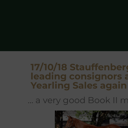
17/10/18 Stauffenber
leading consignors a
Yearling Sales again
… a very good Book II m