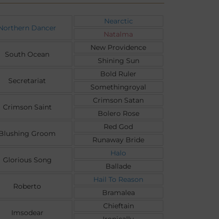
Nearctic
Northern Dancer
Natalma
New Providence
South Ocean
Shining Sun
Bold Ruler
Secretariat
Somethingroyal
Crimson Satan
Crimson Saint
Bolero Rose
Red God
Blushing Groom
Runaway Bride
Halo
Glorious Song
Ballade
Hail To Reason
Roberto
Bramalea
Chieftain
Imsodear