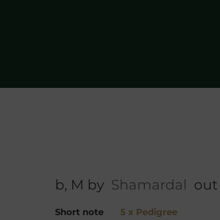
b, M by
Shamardal
out
Short note
5 x Pedigree