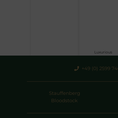
Luxurious
+49 (0) 2599 7
Stauffenberg
Bloodstock