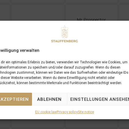
Mr Prospector
Machiavellian
nwilligung verwalten
Coup De Folie
R
dir ein optimales Erlebnis zu bieten, verwenden wir Technologien wie Cookies, um
äteinformationen zu speichern und/oder darauf zuzugreifen. Wenn du diesen
hnologien zustimmst, können wir Daten wie das Surfverhalten oder eindeutige IDs
 dieser Website verarbeiten. Wenn du deine Einwillligung nicht erteilst oder
Troy
ückziehst, können bestimmte Merkmale und Funktionen beeinträchtigt werden.
Helen Street
AKZEPTIEREN
ABLEHNEN
EINSTELLUNGEN ANSEHE
EU cookie law
Privacy policy
Site notice
Waterway