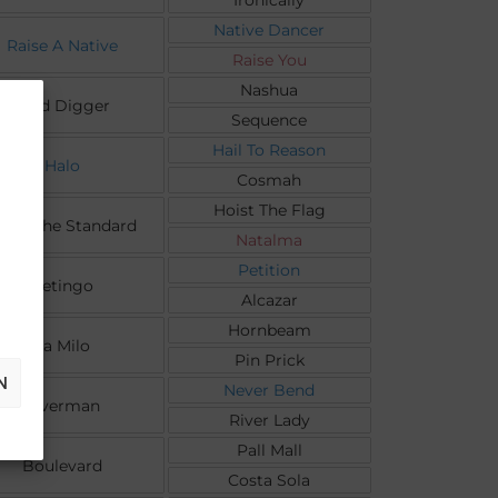
Ironically
Native Dancer
Raise A Native
Raise You
Nashua
Gold Digger
Sequence
Hail To Reason
Halo
Cosmah
Hoist The Flag
aise The Standard
Natalma
Petition
Petingo
Alcazar
Hornbeam
La Milo
Pin Prick
N
Never Bend
Riverman
River Lady
Pall Mall
Boulevard
Costa Sola