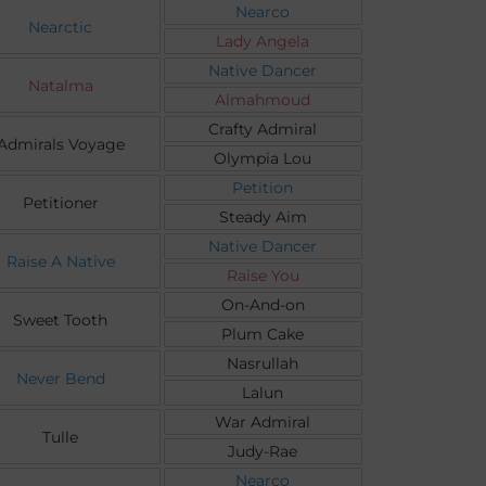
Nearco
Nearctic
Lady Angela
Native Dancer
Natalma
Almahmoud
Crafty Admiral
Admirals Voyage
Olympia Lou
Petition
Petitioner
Steady Aim
Native Dancer
Raise A Native
Raise You
On-And-on
Sweet Tooth
Plum Cake
Nasrullah
Never Bend
Lalun
War Admiral
Tulle
Judy-Rae
Nearco