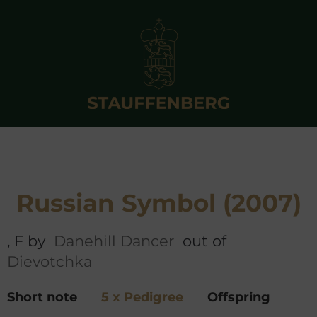
Russian Symbol (2007)
, F by
Danehill Dancer
out of
Dievotchka
Short note
5 x Pedigree
Offspring