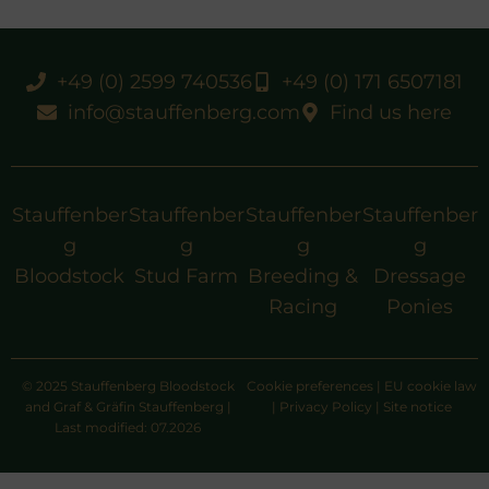
+49 (0) 2599 740536
+49 (0) 171 6507181
info@stauffenberg.com
Find us here
Stauffenber
Stauffenber
Stauffenber
Stauffenber
g
g
g
g
Bloodstock
Stud Farm
Breeding &
Dressage
Racing
Ponies
© 2025 Stauffenberg Bloodstock
Cookie preferences
|
EU cookie law
and Graf & Gräfin Stauffenberg |
|
Privacy Policy
|
Site notice
Last modified: 07.2026