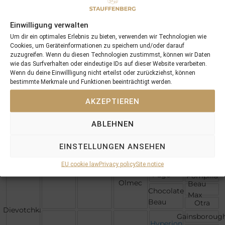
Nearctic
Lady
Northern
Angela
Native
Einwilligung verwalten
Dancer
Dancer
Natalma
Um dir ein optimales Erlebnis zu bieten, verwenden wir Technologien wie
Almahmoud
Cookies, um Geräteinformationen zu speichern und/oder darauf
Lyphard
Fair
Court
zuzugreifen. Wenn du diesen Technologien zustimmst, können wir Daten
Trial
wie das Surfverhalten oder eindeutige IDs auf dieser Website verarbeiten.
Martial
Instantaneou
Wenn du deine Einwillligung nicht erteilst oder zurückziehst, können
Goofed
Formor
bestimmte Merkmale und Funktionen beeinträchtigt werden.
Barra II
La
Dancing
Favorite
AKZEPTIEREN
Brave
Turn-To
Sir
Gaylord
Somethingroy
ABLEHNEN
Drone
Tom
Cap
Fool
And
EINSTELLUNGEN ANSEHEN
Ghazni
Navajo
Bells
Princess
Matrice
Pago
EU cookie law
Privacy policy
Site notice
Pago
Pompilia
Olmec
Beau
Chocolate
Max
Beau
Otra
Dievotchka
Gainsboroug
Hyperion