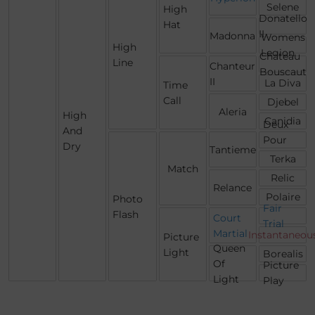
Selene
High
Donatello
Hat
II
Madonna
Womens
High
Legion
Chateau
Line
Chanteur
Bouscaut
II
La Diva
Time
Call
Djebel
Aleria
High
Canidia
Deux
And
Pour
Dry
Tantieme
Cent
Terka
Match
Relic
Relance
Polaire
Photo
Fair
Flash
Court
Trial
Martial
Instantaneou
Picture
Queen
Light
Borealis
Of
Picture
Light
Play