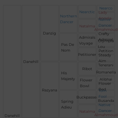
Nearco
Nearctic
Lady
Northern
Angela
Native
Dancer
Dancer
Natalma
Almahmoud
Danzig
Crafty
Admirals
Admiral
Olympia
Voyage
Pas De
Lou
Nom
Petition
Petitioner
Steady
Aim
Danehill
Tenerani
Ribot
Romanella
His
Majesty
Alibhai
Flower
Flower
Bowl
Bed
Razyana
Tom
Fool
Buckpasser
Busanda
Spring
Native
Adieu
Dancer
Natalma
Almahmoud
Danehill