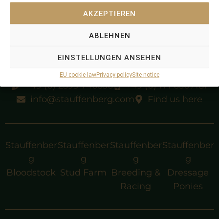
Salonblue
AKZEPTIEREN
Salonrolle
ABLEHNEN
EINSTELLUNGEN ANSEHEN
EU cookie law
Privacy policy
Site notice
+49 (0) 2599 740536
+49 (0) 171 6507181
info@stauffenberg.com
Find us here
Stauffenber
Stauffenber
Stauffenber
Stauffenber
g
g
g
g
Bloodstock
Stud Farm
Breeding &
Dressage
Racing
Ponies