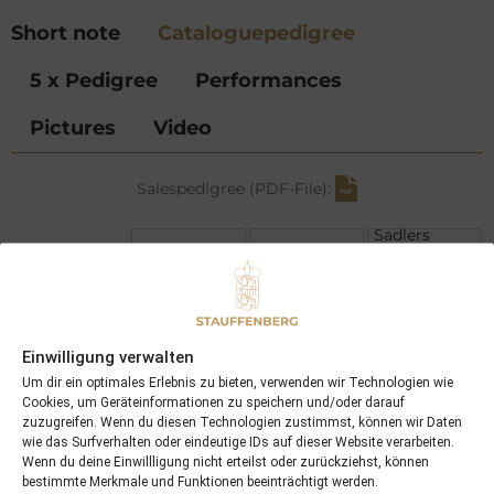
Short note
Cataloguepedigree
5 x Pedigree
Performances
Pictures
Video
Salespedigree (PDF-File):
Sadlers
Wells
Galileo
Urban Sea
Gleneagles
Storm Cat
Youresothrilling
Einwilligung verwalten
Mariahs
Storm
Um dir ein optimales Erlebnis zu bieten, verwenden wir Technologien wie
Invincible
Cookies, um Geräteinformationen zu speichern und/oder darauf
Spirit
zuzugreifen. Wenn du diesen Technologien zustimmst, können wir Daten
Lawman
wie das Surfverhalten oder eindeutige IDs auf dieser Website verarbeiten.
Laramie
Wenn du deine Einwillligung nicht erteilst oder zurückziehst, können
Salonlove
bestimmte Merkmale und Funktionen beeinträchtigt werden.
Bluebird