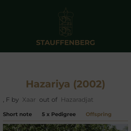
Hazariya (2002)
, F by
Xaar
out of
Hazaradjat
Short note
5 x Pedigree
Offspring