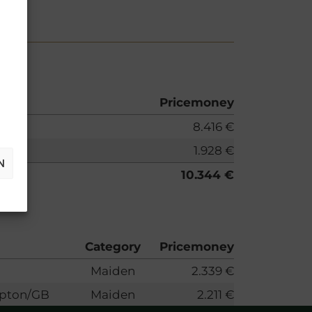
Pricemoney
8.416 €
1.928 €
N
10.344 €
Category
Pricemoney
Maiden
2.339 €
pton/GB
Maiden
2.211 €