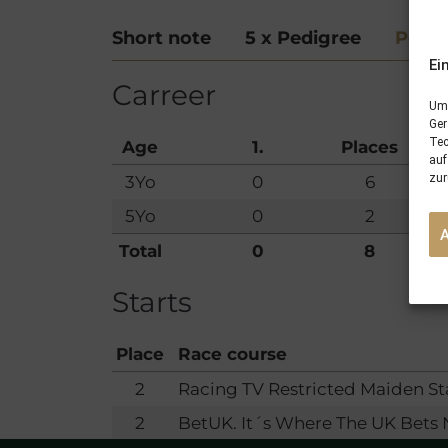
Short note
5 x Pedigree
Perf
Ei
Carreer
Um 
Ger
Tec
Age
1.
Places
auf
zur
3Yo
0
6
5Yo
0
2
Total
0
8
Starts
Place
Race course
2
Racing TV Restricted Maiden St
2
BetUK. It´s Where The UK Bets 