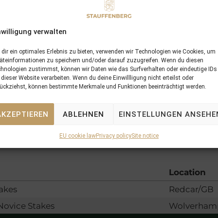
ormances
nwilligung verwalten
dir ein optimales Erlebnis zu bieten, verwenden wir Technologien wie Cookies, um
äteinformationen zu speichern und/oder darauf zuzugreifen. Wenn du diesen
hnologien zustimmst, können wir Daten wie das Surfverhalten oder eindeutige IDs
 dieser Website verarbeiten. Wenn du deine Einwillligung nicht erteilst oder
ückziehst, können bestimmte Merkmale und Funktionen beeinträchtigt werden.
AKZEPTIEREN
ABLEHNEN
EINSTELLUNGEN ANSEHE
EU cookie law
Privacy policy
Site notice
Location
akes
Redcar/GB
Novice Stakes
Wolverham