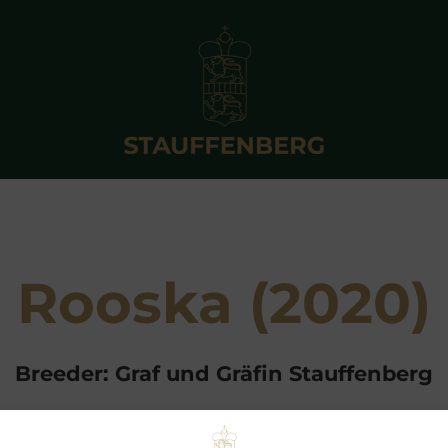
Rooska (2020)
Breeder: Graf und Gräfin Stauffenberg
of
Rusookh (GB)