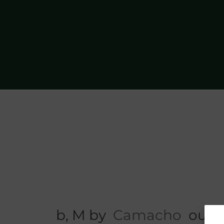
b, M by
Camacho
out 