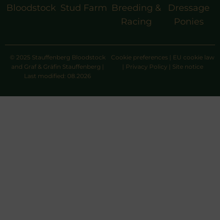
Bloodstock
Stud Farm
Breeding &
Dressage
Racing
Ponies
© 2025 Stauffenberg Bloodstock
Cookie preferences
|
EU cookie law
and Graf & Gräfin Stauffenberg |
|
Privacy Policy
|
Site notice
Last modified: 08.2026