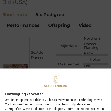
Bid (USA)
Short note
5 x Pedigree
Performances
Offspring
Video
Northern
Dancer
Nijinsky II
Flaming
Seattle
Page
Dancer
Poker
My Charmer
Fair
Charmer
Bold Bidder
Spectacular
Bid
Spectacular
Qui Bid
Native
Einwilligung verwalten
(USA)
Royalty
Um dir ein optimales Erlebnis zu bieten, verwenden wir Technologien wie
Qui Royalty
Cookies, um Geräteinformationen zu speichern und/oder darauf
Qui Blink
zuzugreifen. Wenn du diesen Technologien zustimmst, können wir Daten