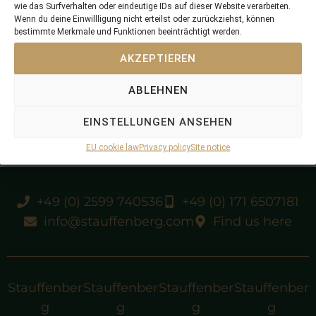
wie das Surfverhalten oder eindeutige IDs auf dieser Website verarbeiten.
Wenn du deine Einwillligung nicht erteilst oder zurückziehst, können
bestimmte Merkmale und Funktionen beeinträchtigt werden.
dual classic winner in Germany
AKZEPTIEREN
purchased by Stauffenberg Bloodstock at
ABLEHNEN
GORB 1994, sold 1998, privately
EINSTELLUNGEN ANSEHEN
EU cookie law
Privacy policy
Site notice
+49 (0) 2599 740536
+49 (0) 171 6507181
info@stauffenberg.com
Find us here
Stauffenber
Stauffenber
Stauffenber
Stauffenber
g
g
g
g