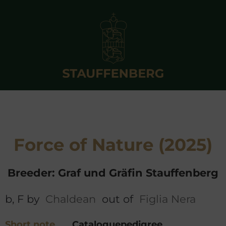
Force of Nature (2025)
Breeder: Graf und Gräfin Stauffenberg
b, F by
Chaldean
out of
Figlia Nera
Short note
Cataloguepedigree