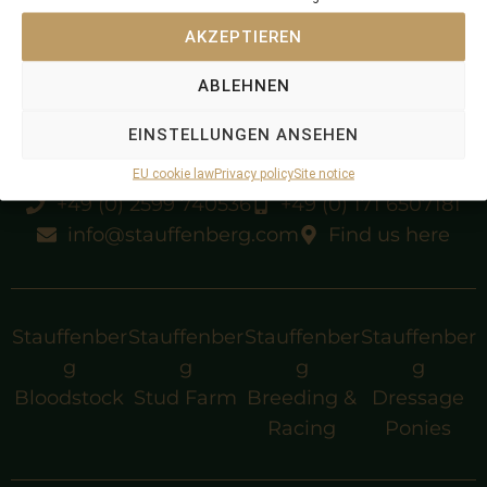
AKZEPTIEREN
ABLEHNEN
EINSTELLUNGEN ANSEHEN
EU cookie law
Privacy policy
Site notice
+49 (0) 2599 740536
+49 (0) 171 6507181
info@stauffenberg.com
Find us here
Stauffenber
Stauffenber
Stauffenber
Stauffenber
g
g
g
g
Bloodstock
Stud Farm
Breeding &
Dressage
Racing
Ponies