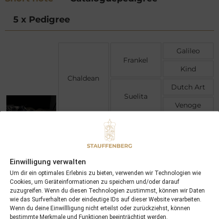
5 x Pedigree
Galileo
Frankel
Kind
Chaldean
Dutch Art
Suelita
Venoge
Sea the Stars
Harzand
Hazariya
Figlia Nera
Lomitas
Einwilligung verwalten
Firedance
Fraulein
Um dir ein optimales Erlebnis zu bieten, verwenden wir Technologien wie
Cookies, um Geräteinformationen zu speichern und/oder darauf
Tobin (USA)
zuzugreifen. Wenn du diesen Technologien zustimmst, können wir Daten
wie das Surfverhalten oder eindeutige IDs auf dieser Website verarbeiten.
Wenn du deine Einwillligung nicht erteilst oder zurückziehst, können
bestimmte Merkmale und Funktionen beeinträchtigt werden.