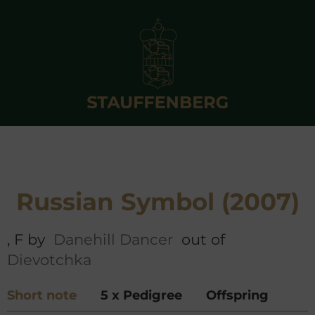
Russian Symbol (2007)
, F by
Danehill Dancer
out of
Dievotchka
Short note
5 x Pedigree
Offspring