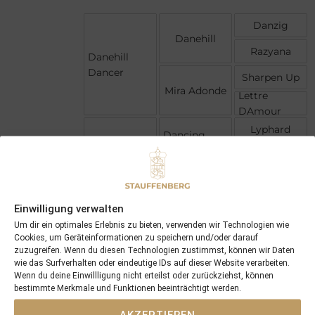
Danzig
Danehill
Razyana
Danehill
Dancer
Sharpen Up
Mira Adonde
Lettre
DAmour
Lyphard
Dancing
Navajo
Brave
Princess
Dievotchka
High Line
High And
Dry
Photo Flash
Einwilligung verwalten
Um dir ein optimales Erlebnis zu bieten, verwenden wir Technologien wie
Cookies, um Geräteinformationen zu speichern und/oder darauf
zuzugreifen. Wenn du diesen Technologien zustimmst, können wir Daten
wie das Surfverhalten oder eindeutige IDs auf dieser Website verarbeiten.
Wenn du deine Einwillligung nicht erteilst oder zurückziehst, können
bestimmte Merkmale und Funktionen beeinträchtigt werden.
AKZEPTIEREN