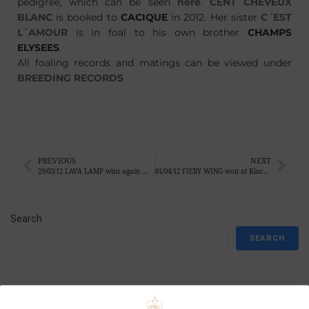
pedigree, which can be seen
here
.
CENT CHEVEUX
BLANC
is booked to
CACIQUE
in 2012. Her sister
C´EST
L´AMOUR
is in foal to his own brother
CHAMPS
ELYSEES
.
All foaling records and matings can be viewed under
BREEDING RECORDS
PREVIOUS
NEXT
29/03/12 LAVA LAMP wins again …
01/04/12 FIERY WING won at Kincsem Park
Search
SEARCH