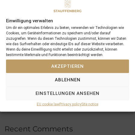
Recent Posts
Einwilligung verwalten
18/07/26 Symbol of Honour delivers a brilliant success in the
Um dir ein optimales Erlebnis zu bieten, verwenden wir Technologien wie
Hackwood Stakes, Gr.3
Cookies, um Geräteinformationen zu speichern und/oder darauf
2026 is already proofing to become a fantastic year for
zuzugreifen. Wenn du diesen Technologien zustimmst, können wir Daten
wie das Surfverhalten oder eindeutige IDs auf dieser Website verarbeiten.
Stauffenberg Bloodstock and it’s team
Wenn du deine Einwillligung nicht erteilst oder zurückziehst, können
14/07/26 Maltese Cross Crowns A Remarkable Journey With
bestimmte Merkmale und Funktionen beeinträchtigt werden.
Group 1 Glory In Paris
AKZEPTIEREN
12/07/26 3yo Salonglaenzende Impressive In BBAG Diana Trial
And Now One Of The Leading Fillies For The German Oaks
ABLEHNEN
10/07/26 Flora Of Bermuda Victorious In Gr.3 Summer Stakes At
York
EINSTELLUNGEN ANSEHEN
EU cookie law
Privacy policy
Site notice
Recent Comments