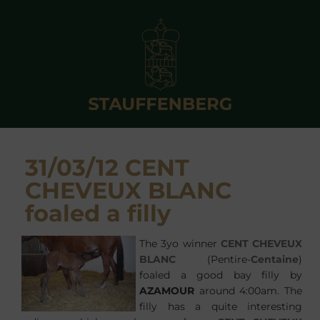
31/03/12 CENT
CHEVEUX BLANC
foaled a filly
The 3yo winner
CENT CHEVEUX
BLANC
(Pentire-
Centaine
)
foaled a good bay filly by
AZAMOUR
around 4:00am. The
filly has a quite interesting