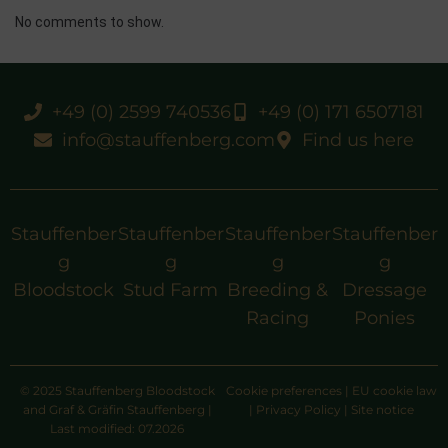
No comments to show.
+49 (0) 2599 740536
+49 (0) 171 6507181
info@stauffenberg.com
Find us here
Stauffenber
Stauffenber
Stauffenber
Stauffenber
g
g
g
g
Bloodstock
Stud Farm
Breeding &
Dressage
Racing
Ponies
© 2025 Stauffenberg Bloodstock
Cookie preferences
|
EU cookie law
and Graf & Gräfin Stauffenberg |
|
Privacy Policy
|
Site notice
Last modified: 07.2026