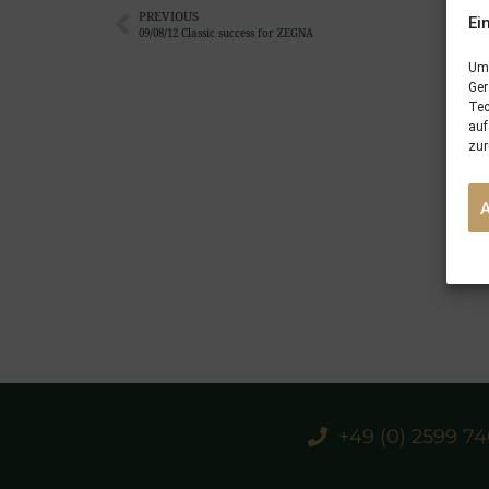
PREVIOUS
Ei
09/08/12 Classic success for ZEGNA
Um 
Ger
Tec
auf
zur
+49 (0) 2599 7