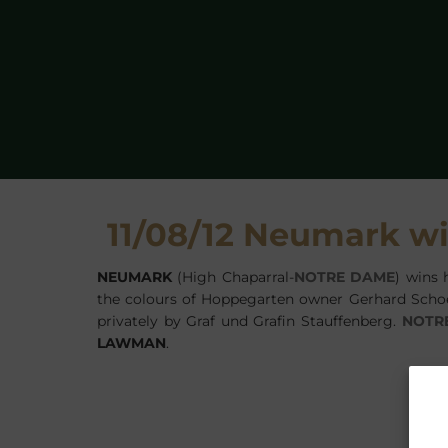
11/08/12 Neumark wi
NEUMARK
(High Chaparral-
NOTRE DAME
) wins 
the colours of Hoppegarten owner Gerhard Scho
privately by Graf und Grafin Stauffenberg.
NOTR
LAWMAN
.