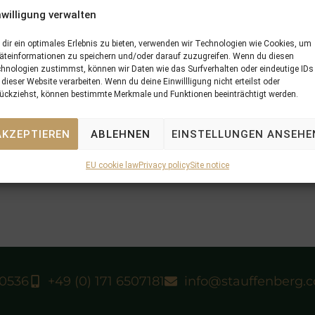
N
nwilligung verwalten
18/08/12 Zuider Zee third in American St 
dir ein optimales Erlebnis zu bieten, verwenden wir Technologien wie Cookies, um
äteinformationen zu speichern und/oder darauf zuzugreifen. Wenn du diesen
hnologien zustimmst, können wir Daten wie das Surfverhalten oder eindeutige IDs
 dieser Website verarbeiten. Wenn du deine Einwillligung nicht erteilst oder
ückziehst, können bestimmte Merkmale und Funktionen beeinträchtigt werden.
AKZEPTIEREN
ABLEHNEN
EINSTELLUNGEN ANSEHE
EU cookie law
Privacy policy
Site notice
40536
+49 (0) 171 6507181
info@stauffenberg.