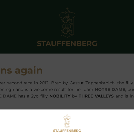
ns again
her second race in 2012. Bred by Gestut Zoppenbroich, the fill
eningh and is a welcome result for her dam
NOTRE DAME
, pu
E DAME
has a 2yo filly
NOBILITY
by
THREE VALLEYS
and is in