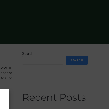
Search
SEARCH
y won in
rchased
 foal to
Recent Posts