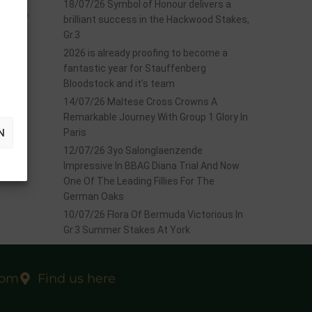
18/07/26 Symbol of Honour delivers a
EXT
brilliant success in the Hackwood Stakes,
Leger
Gr.3
2026 is already proofing to become a
fantastic year for Stauffenberg
Bloodstock and it’s team
14/07/26 Maltese Cross Crowns A
Remarkable Journey With Group 1 Glory In
N
Paris
12/07/26 3yo Salonglaenzende
Impressive In BBAG Diana Trial And Now
One Of The Leading Fillies For The
German Oaks
10/07/26 Flora Of Bermuda Victorious In
Gr.3 Summer Stakes At York
com
Find us here