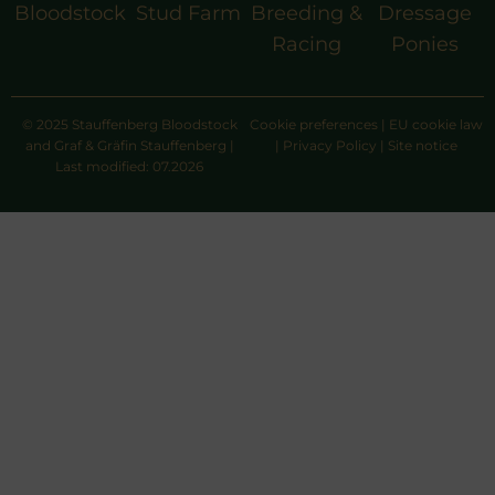
Bloodstock
Stud Farm
Breeding &
Dressage
Racing
Ponies
© 2025 Stauffenberg Bloodstock
Cookie preferences
|
EU cookie law
and Graf & Gräfin Stauffenberg |
|
Privacy Policy
|
Site notice
Last modified: 07.2026