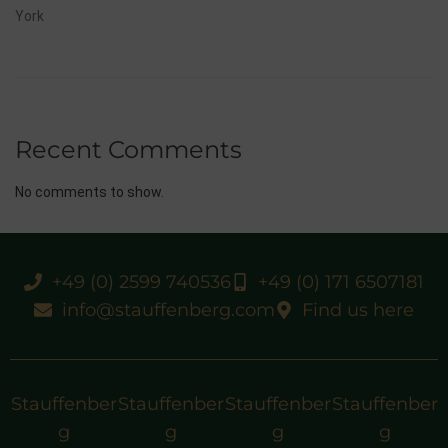
York
Recent Comments
No comments to show.
+49 (0) 2599 740536
+49 (0) 171 6507181
info@stauffenberg.com
Find us here
Stauffenber
Stauffenber
Stauffenber
Stauffenber
g
g
g
g