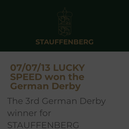
07/07/13 LUCKY
SPEED won the
German Derby
the 3rd German Derby
winner for
STAUFFENBERG