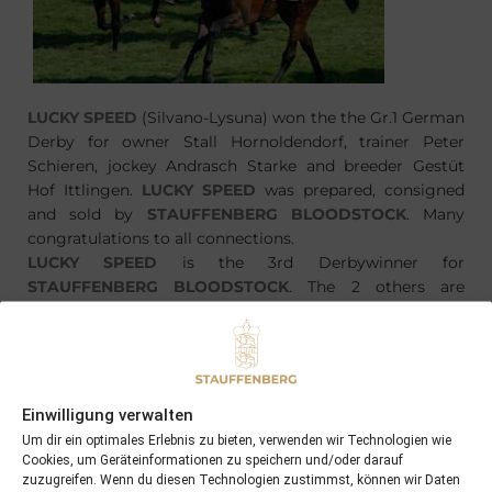
LUCKY SPEED
(Silvano-Lysuna) won the the Gr.1 German
Derby for owner Stall Hornoldendorf, trainer Peter
Schieren, jockey Andrasch Starke and breeder Gestüt
Hof Ittlingen.
LUCKY SPEED
was prepared, consigned
and sold by
STAUFFENBERG BLOODSTOCK
. Many
congratulations to all connections.
LUCKY SPEED
is the 3rd Derbywinner for
STAUFFENBERG BLOODSTOCK
. The 2 others are
SAMUM
and
SCHIAPARELLI
Einwilligung verwalten
Um dir ein optimales Erlebnis zu bieten, verwenden wir Technologien wie
PREVIOUS
NEXT
Cookies, um Geräteinformationen zu speichern und/oder darauf
02/06/13 NOW WE CAN won Grand Prix de Chantilly
14/07/13 QUICK DANCER an other winner at Munich
zuzugreifen. Wenn du diesen Technologien zustimmst, können wir Daten