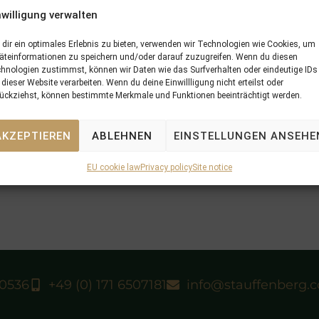
rses bred at
SCHLOSSGUT ITLINGEN
or sold by
STAUFF
nwilligung verwalten
oked up
HERE
.
dir ein optimales Erlebnis zu bieten, verwenden wir Technologien wie Cookies, um
äteinformationen zu speichern und/oder darauf zuzugreifen. Wenn du diesen
hnologien zustimmst, können wir Daten wie das Surfverhalten oder eindeutige IDs
 dieser Website verarbeiten. Wenn du deine Einwillligung nicht erteilst oder
ückziehst, können bestimmte Merkmale und Funktionen beeinträchtigt werden.
N
02/06/13 NOW WE CAN won Grand Prix de Chan
AKZEPTIEREN
ABLEHNEN
EINSTELLUNGEN ANSEHE
EU cookie law
Privacy policy
Site notice
40536
+49 (0) 171 6507181
info@stauffenberg.