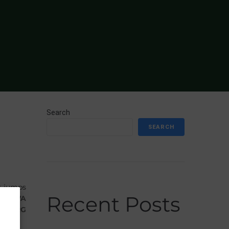
Search
SEARCH
er jumps
Recent Posts
N
,
LAVA
ENBERG