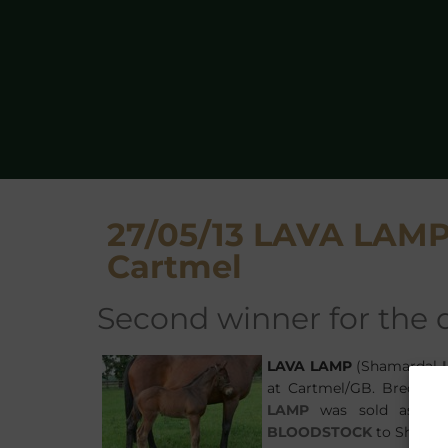
27/05/13 LAVA LAMP 
Cartmel
second winner for th
LAVA LAMP
(Shamardal-
at Cartmel/GB. Bred by 
LAMP
was sold as a fo
BLOODSTOCK
to Sheikh