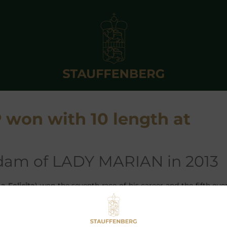
won with 10 length at
e dam of LADY MARIAN in 2013
La Felicita
) won the seventh race of his career and the fifth ov
Graf und Grafin Stauffenberg at their
SCHLOSSGUT ITLINGE
al at the Tattersalls December Foal Sales by
STAUFF
 Mohamed.