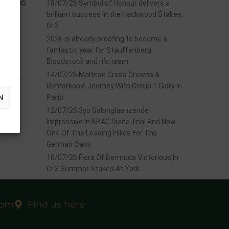
ENBERG
18/07/26 Symbol of Honour delivers a
brilliant success in the Hackwood Stakes,
Gr.3
2026 is already proofing to become a
fantastic year for Stauffenberg
Bloodstock and it’s team
14/07/26 Maltese Cross Crowns A
EXT
tilly
Remarkable Journey With Group 1 Glory In
N
Paris
12/07/26 3yo Salonglaenzende
Impressive In BBAG Diana Trial And Now
One Of The Leading Fillies For The
German Oaks
10/07/26 Flora Of Bermuda Victorious In
Gr.3 Summer Stakes At York
com
Find us here